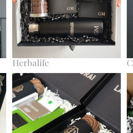
Herbalife
C