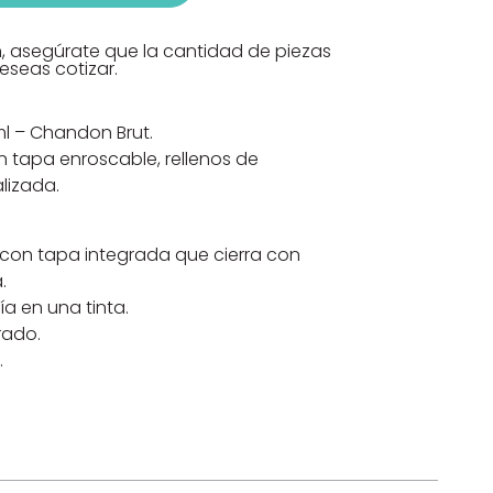
n, asegúrate que la cantidad de piezas
seas cotizar.
l – Chandon Brut.
n tapa enroscable, rellenos de
lizada.
 con tapa integrada que cierra con
.
ía en una tinta.
rado.
.