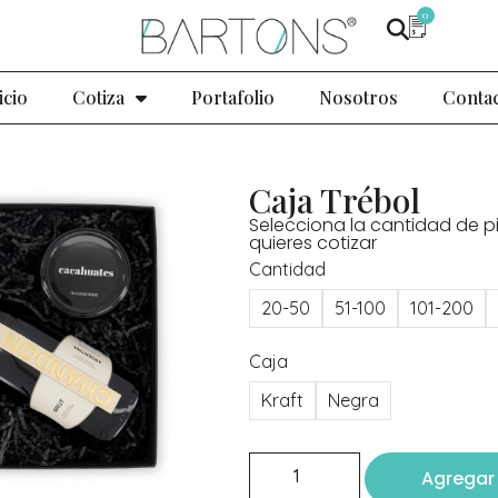
0
icio
Cotiza
Portafolio
Nosotros
Conta
Caja Trébol
Selecciona la cantidad de p
quieres cotizar
Cantidad
20-50
51-100
101-200
Caja
Kraft
Negra
Agregar 