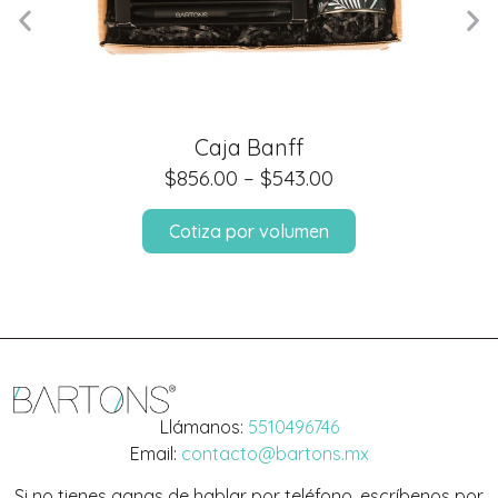
Caja Banff
$
856.00
–
$
543.00
Cotiza por volumen
Llámanos:
5510496746
Email:
contacto@bartons.mx
Si no tienes ganas de hablar por teléfono, escríbenos por